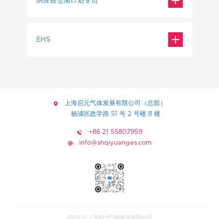
供应链仓储计划专员
工作地点：
工作班时：
学历要求：
上海启元气体发展有限公司
双休
年龄要求：
中专及以上
招聘人数：
杨浦区政学路 51 号 2 号楼 8 楼
30-40
1
EHS
工作地点：
工作班时：
学历要求：
上海启元气体发展有限公司
双休
年龄要求：
本科及以上
招聘人数：
杨浦区政学路 51 号 2 号楼 8 楼
25-40
1
工作地点：
工作班时：
学历要求：
上海启元气体发展有限公司
双休
年龄要求：
上海启元气体发展有限公司（总部）
专科及以上
杨浦区政学路 51 号 2 号楼 8 楼
28-35
杨浦区政学路 51 号 2 号楼 8 楼
工作地点：
工作班时：
学历要求：
+86 21 55807959
上海启元特种气体发展有限公司
双休
专科及以上
info@shqiyuangas.com
奉贤区苍工路 688 号
工作地点：
工作班时：
上海启元特种气体发展有限公司
双休
奉贤区苍工路 688 号
工作地点：
上海启元特种气体发展有限公司
2026 © 上海启元气体发展有限公司