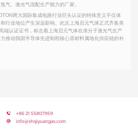
级氖气、激光气混配生产能力的厂家。
HOTON两大国际集成电路行业巨头认证的特殊意义不仅体
力和行业地位产生深远影响。此次上海启元气体正式齐集美
领域最高端认证证书，标志着上海启元气体在准分子激光气生产
有力推动我国半导体先进制程核心原材料属地化供应链的补
+86 21 55807959
info@shqiyuangas.com