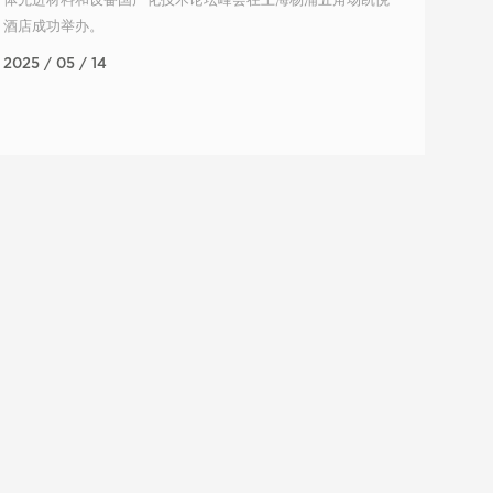
体先进材料和设备国产化技术论坛峰会在上海杨浦五角场凯悦
酒店成功举办。
2025 / 05 / 14